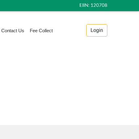
ইং সালের ছাত্র/ছাত্রীর বিয়য় ও বিভাগ পরিবর্তন প্রসঙ্গে। ।। ২০২৪-২০২৫ ইং শিক্ষাবর্ষের
EIIN: 120708
Login
Contact Us
Fee Collect