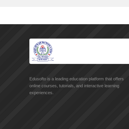
Edusofto is a leading education platform that offers
online courses, tutorials, and interactive learning
experiences.