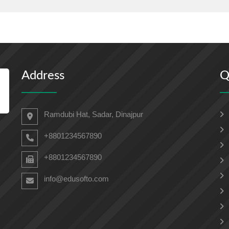
Address
Q
Ramdubi Hat, Sadar, Dinajpur
+8801234567890
+8801234567890
info@edusofto.com