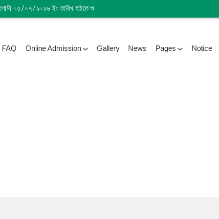
আগামী ০৫/০৭/২০২৬ ইং তারিখ হইতে শুরু হইবে। ।। ২০২৪-২০২৫ ইং শিক্ষাবর্ষ পরীক্ষা-২০২৬ 
FAQ
Online Admission
Gallery
News
Pages
Notice