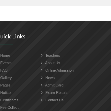
uick Links
Home
Teachers
Events
About Us
FAQ
Online Admission
Gallery
News
Pages
Admit Card
Notice
Exam Results
Certificates
Contact Us
Fee Collect